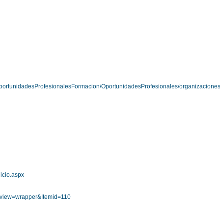
/OportunidadesProfesionalesFormacion/OportunidadesProfesionales/organizaciones
icio.aspx
&view=wrapper&Itemid=110