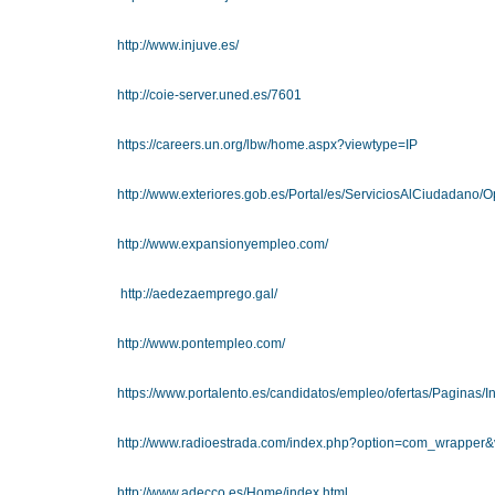
http://www.injuve.es/
http://coie-server.uned.es/7601
https://careers.un.org/lbw/home.aspx?viewtype=IP
http://www.exteriores.gob.es/Portal/es/ServiciosAlCiudadano
http://www.expansionyempleo.com/
http://aedezaemprego.gal/
http://www.pontempleo.com/
https://www.portalento.es/candidatos/empleo/ofertas/Paginas/In
http://www.radioestrada.com/index.php?option=com_wrapper
http://www.adecco.es/Home/index.html