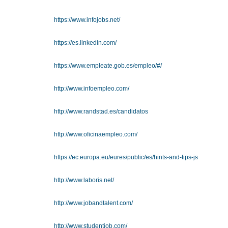
https://www.infojobs.net/
https://es.linkedin.com/
https://www.empleate.gob.es/empleo/#/
http://www.infoempleo.com/
http://www.randstad.es/candidatos
http://www.oficinaempleo.com/
https://ec.europa.eu/eures/public/es/hints-and-tips-js
http://www.laboris.net/
http://www.jobandtalent.com/
http://www.studentjob.com/