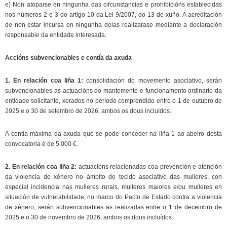
e) Non atoparse en ningunha das circunstancias e prohibicións establecidas
nos números 2 e 3 do artigo 10 da Lei 9/2007, do 13 de xuño. A acreditación
de non estar incursa en ningunha delas realizarase mediante a declaración
responsable da entidade interesada.
Accións subvencionables e contía da axuda
1. En relación coa liña 1:
consolidación do movemento asociativo, serán
subvencionables as actuacións do mantemento e funcionamento ordinario da
entidade solicitante, xerados no período comprendido entre o 1 de outubro de
2025 e o 30 de setembro de 2026, ambos os dous incluídos.
A contía máxima da axuda que se pode conceder na liña 1 ao abeiro desta
convocatoria é de 5.000 €.
2. En relación coa liña 2:
actuacións relacionadas coa prevención e atención
da violencia de xénero no ámbito do tecido asociativo das mulleres, con
especial incidencia nas mulleres rurais, mulleres maiores e/ou mulleres en
situación de vulnerabilidade, no marco do Pacto de Estado contra a violencia
de xénero, serán subvencionables as realizadas entre o 1 de decembro de
2025 e o 30 de novembro de 2026, ambos os dous incluídos.