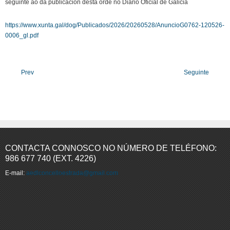
seguinte ao da publicación desta orde no Diario Oficial de Galicia
https://www.xunta.gal/dog/Publicados/2026/20260528/AnuncioG0762-120526-
0006_gl.pdf
Prev
Seguinte
CONTACTA CONNOSCO NO NÚMERO DE TELÉFONO:
986 677 740 (EXT. 4226)
E-mail:
aedlconcelloestrada@gmail.com