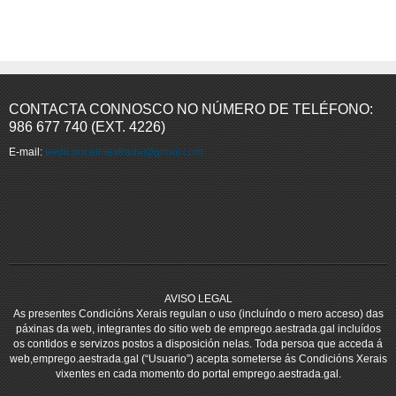
Comezo
Prev
4
5
6
7
8
9
10
11
12
13
Seguinte
Fin
CONTACTA CONNOSCO NO NÚMERO DE TELÉFONO:
986 677 740 (EXT. 4226)
E-mail:
aedlconcelloestrada@gmail.com
AVISO LEGAL
As presentes Condicións Xerais regulan o uso (incluíndo o mero acceso) das
páxinas da web, integrantes do sitio web de emprego.aestrada.gal incluídos
os contidos e servizos postos a disposición nelas. Toda persoa que acceda á
web,emprego.aestrada.gal (“Usuario”) acepta someterse ás Condicións Xerais
vixentes en cada momento do portal emprego.aestrada.gal.