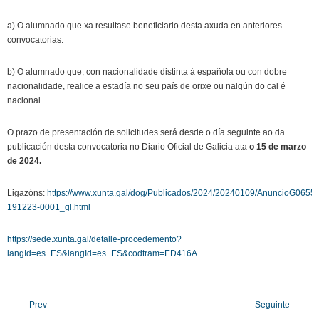
a) O alumnado que xa resultase beneficiario desta axuda en anteriores
convocatorias.
b) O alumnado que, con nacionalidade distinta á española ou con dobre
nacionalidade, realice a estadía no seu país de orixe ou nalgún do cal é
nacional.
O prazo de presentación de solicitudes será desde o día seguinte ao da
publicación desta convocatoria no Diario Oficial de Galicia ata
o 15 de marzo
de 2024.
Ligazóns:
https://www.xunta.gal/dog/Publicados/2024/20240109/AnuncioG0655-
191223-0001_gl.html
https://sede.xunta.gal/detalle-procedemento?
langId=es_ES&langId=es_ES&codtram=ED416A
Prev
Seguinte