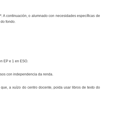
2º. A continuación, o alumnado con necesidades específicas de
 do fondo.
 en EP e 1 en ESO.
casos con independencia da renda.
ue, a xuízo do centro docente, poida usar libros de texto do