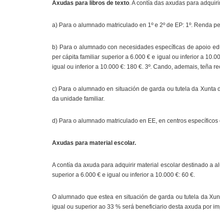
Axudas para libros de texto
. A contía das axudas para adquirir
a) Para o alumnado matriculado en 1º e 2º de EP: 1º. Renda per c
b) Para o alumnado con necesidades específicas de apoio educa
per cápita familiar superior a 6.000 € e igual ou inferior a 10.
igual ou inferior a 10.000 €: 180 €. 3º. Cando, ademais, teña 
c) Para o alumnado en situación de garda ou tutela da Xunta 
da unidade familiar.
d) Para o alumnado matriculado en EE, en centros específicos 
Axudas para material escolar.
A contía da axuda para adquirir material escolar destinado a al
superior a 6.000 € e igual ou inferior a 10.000 €: 60 €.
O alumnado que estea en situación de garda ou tutela da Xu
igual ou superior ao 33 % será beneficiario desta axuda por im