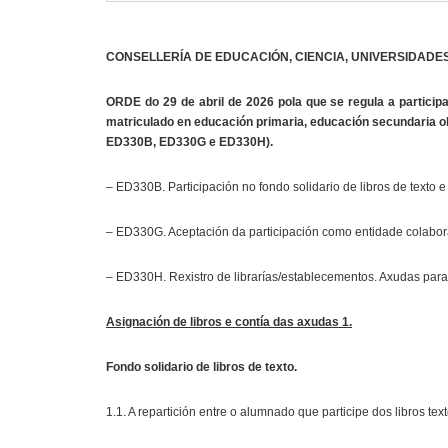
CONSELLERÍA DE EDUCACIÓN, CIENCIA, UNIVERSIDADE
ORDE do 29 de abril de 2026 pola que se regula a participa
matriculado en educación primaria, educación secundaria o
ED330B, ED330G e ED330H).
– ED330B. Participación no fondo solidario de libros de texto e 
– ED330G. Aceptación da participación como entidade colaborado
– ED330H. Rexistro de librarías/establecementos. Axudas para ad
Asignación de libros e contía das axudas 1.
Fondo solidario de libros de texto.
1.1. A repartición entre o alumnado que participe dos libros te