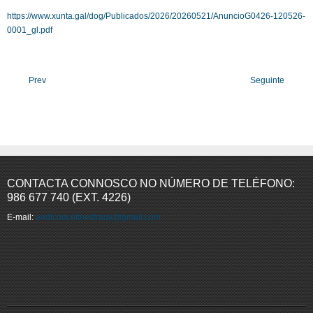
https://www.xunta.gal/dog/Publicados/2026/20260521/AnuncioG0426-120526-
0001_gl.pdf
Prev
Seguinte
CONTACTA CONNOSCO NO NÚMERO DE TELÉFONO:
986 677 740 (EXT. 4226)
E-mail:
aedlconcelloestrada@gmail.com