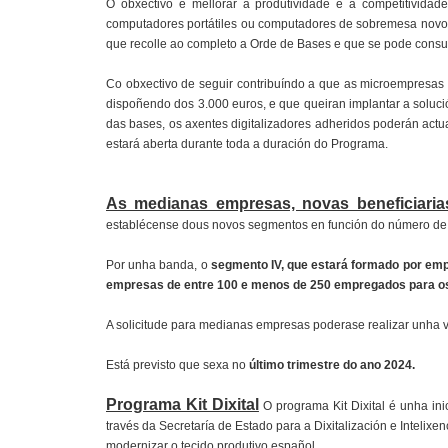
O obxectivo é mellorar a produtividade e a competitivida
computadores portátiles ou computadores de sobremesa novos,
que recolle ao completo a Orde de Bases e que se pode consul
Co obxectivo de seguir contribuíndo a que as microempresas e
dispoñendo dos 3.000 euros, e que queiran implantar a soluci
das bases, os axentes digitalizadores adheridos poderán actua
estará aberta durante toda a duración do Programa.
As medianas empresas, novas beneficiari
establécense dous novos segmentos en función do número de
Por unha banda, o
segmento IV, que estará formado por em
empresas de entre 100 e menos de 250 empregados para os q
A solicitude para medianas empresas poderase realizar unha ve
Está previsto que sexa no
último trimestre do ano 2024.
Programa Kit Dixital
O programa Kit Dixital é unha ini
través da Secretaría de Estado para a Dixitalización e Intelix
modernizar o tecido produtivo español.