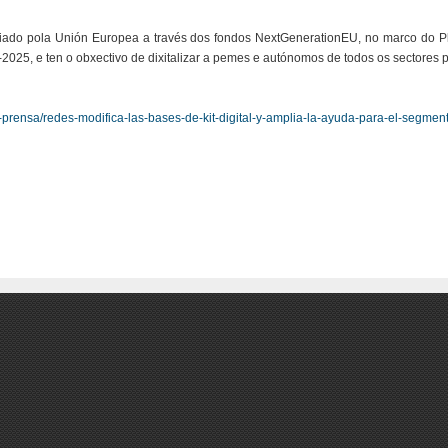
ciado pola Unión Europea a través dos fondos NextGenerationEU, no marco do P
025, e ten o obxectivo de dixitalizar a pemes e autónomos de todos os sectores pro
-prensa/redes-modifica-las-bases-de-kit-digital-y-amplia-la-ayuda-para-el-segmen