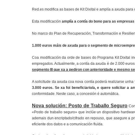
Red.es modifica as bases de Kit Dixital e amplía a axuda para 
Esta modificación
amplía a contía do bono para as empresas 
No marco do Plan de Recuperación, Transformación e Resilien
1.000 euros máis de axuda para o segmento de microempr
Coa modificación da orde de bases do Programa Kit Dixital 
empregados. Actualmente, a contía da axuda é de 2.000 euros
segmento III que xa a pediron con anterioridade e mesmo se x
A solicitude da axuda coa nova contía poderá realizarse unha v
3.000 euros. Se xa foi beneficiario/a, e quere solicitar a 
conformidade. Neste caso, a concesión é automática.
Nova solución: Posto de Traballo Seguro
Con 
«Posto de traballo seguro» que inclúe un dispositivo hardwar
ademais dun encriptado/cifrado en repouso, que asegure a pr
eficiente dos datos e a comunicación fluída.