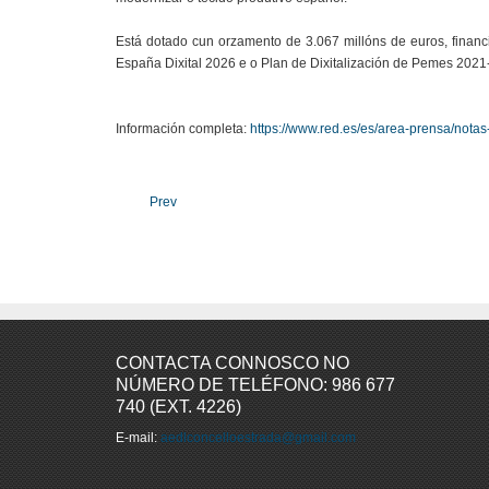
Está dotado cun orzamento de 3.067 millóns de euros, finan
España Dixital 2026 e o Plan de Dixitalización de Pemes 2021-2
Información completa:
https://www.red.es/es/area-prensa/notas
Prev
CONTACTA CONNOSCO NO
NÚMERO DE TELÉFONO: 986 677
740 (EXT. 4226)
E-mail:
aedlconcelloestrada@gmail.com