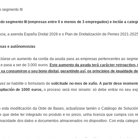
o segmento III
do segmento III (empresas entre 0 e menos de 3 empregados) e inclúe a categ
cia, a axenda España Dixital 2026 e o Plan de Dixitalización de Pemes 2021-202
esas e autónomos/as
inclúese un aumento da contía da axuda para as empresas pertencentes ao segmen
 e pasa a ser de 3.000 euros.
Este aumento da axuda terá carácter retroactivo, é
a consumiron o seu bono dixital, garantindo así, os principios de igualdade de
ez se habilite o formulario de
solicitude no mes de xuño.
A partir dese momento
ampliación de 1000 euros,
o proceso será moi sinxelo: só debe entrar no seu expe
esta modificación da Orde de Bases, actualízase tamén o Catálogo de Solucións 
e que debe ter integrado no produto e no prezo, unha licenza que cumpra cos re
ivacidade dos datos e documentos almacenados no dispositivo. Con esta categoría