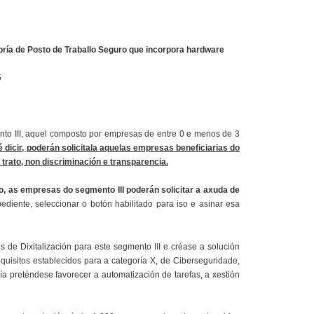
oría de Posto de Traballo Seguro que incorpora hardware
5
to III, aquel composto por empresas de entre 0 e menos de 3
 dicir, poderán solicitala aquelas empresas beneficiarias do
 trato, non discriminación e transparencia.
, as empresas do segmento III poderán solicitar a axuda de
diente, seleccionar o botón habilitado para iso e asinar esa
de Dixitalización para este segmento III e créase a solución
quisitos establecidos para a categoría X, de Ciberseguridade,
 preténdese favorecer a automatización de tarefas, a xestión