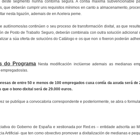
de deste segmento nunha contorna segura. A contía máxima subvencionable p
 que deberán cumprir uns requisitos mínimos en canto a almacenamento, procesa
tar nesta ligazón, ademais de en Acelera peme.
 autónomos/as continúen o seu proceso de transformación dixital, as que result
ón de Posto de Traballo Seguro, deberán combinala con outra solución adicional 
lizar a súa oferta de solucións do Catálogo e os que non o fixeron poderán adher
as do Programa
Nesta modificación inclúense ademais as medianas empr
 empregados/as.
presas de entre 50 e menos de 100 empregados cuxa contía da axuda será de 
ue o bono dixital será de 29.000 euros.
z se publíque a convocatoria correspondente e posteriormente, se abra o formular
ciativa do Goberno de España e xestionada por Red.es – entidade adscrita ao Mi
encia Artificial- que ten como obxectivo promover a dixitalización de medianas e 