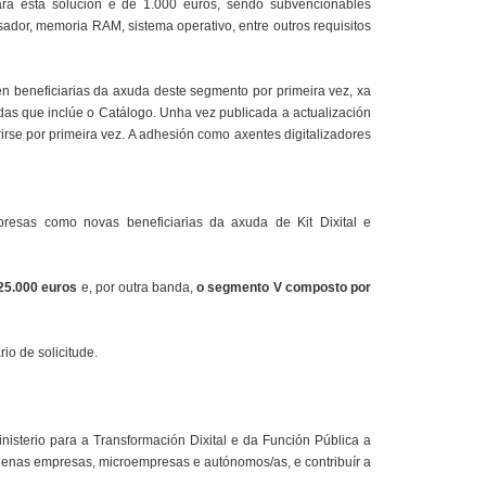
ara esta solución é de 1.000 euros, sendo subvencionables
dor, memoria RAM, sistema operativo, entre outros requisitos
en beneficiarias da axuda deste segmento por primeira vez, xa
das que inclúe o Catálogo. Unha vez publicada a actualización
irse por primeira vez. A adhesión como axentes digitalizadores
esas como novas beneficiarias da axuda de Kit Dixital e
25.000 euros
e, por outra banda,
o segmento V composto por
io de solicitude.
nisterio para a Transformación Dixital e da Función Pública a
pequenas empresas, microempresas e autónomos/as, e contribuír a