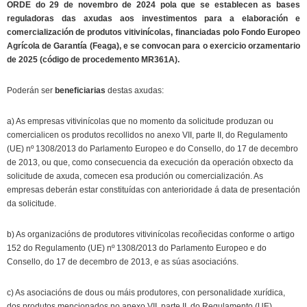
ORDE do 29 de novembro de 2024 pola que se establecen as bases
reguladoras das axudas aos investimentos para a elaboración e
comercialización de produtos vitivinícolas, financiadas polo Fondo Europeo
Agrícola de Garantía (Feaga), e se convocan para o exercicio orzamentario
de 2025 (código de procedemento MR361A).
Poderán ser
beneficiarias
destas axudas:
a) As empresas vitivinícolas que no momento da solicitude produzan ou
comercialicen os produtos recollidos no anexo VII, parte II, do Regulamento
(UE) nº 1308/2013 do Parlamento Europeo e do Consello, do 17 de decembro
de 2013, ou que, como consecuencia da execución da operación obxecto da
solicitude de axuda, comecen esa produción ou comercialización. As
empresas deberán estar constituídas con anterioridade á data de presentación
da solicitude.
b) As organizacións de produtores vitivinícolas recoñecidas conforme o artigo
152 do Regulamento (UE) nº 1308/2013 do Parlamento Europeo e do
Consello, do 17 de decembro de 2013, e as súas asociacións.
c) As asociacións de dous ou máis produtores, con personalidade xurídica,
dos produtos mencionados no anexo VII, parte II, do Regulamento (UE)