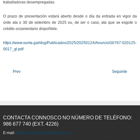
traballadoras desempregadas.
O prazo de presentación estará aberto desde o día da entrada en vigor da
orde ata o 30 de setembro de 2025 ou, de ser o caso, ata que se esgote o
crédito orzamentario dispoñible.
https://www.xunta.gal/dog/Publicados/2025/20250124/AnuncioG0767-020125-
0017_gl.pdf
Prev
Seguinte
CONTACTA CONNOSCO NO NÚMERO DE TELÉFONO:
986 677 740 (EXT. 4226)
E-mail:
aedlconcelloestrada@gmail.com