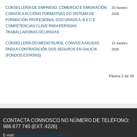
CONSELLERÍA DE EMPREGO, COMERCIO E EMIGRACIÓN
20 Xaneiro
CONVOCA ACCIÓNS FORMATIVAS DO SISTEMA DE
2026
FORMACIÓN PROFESIONAL DOS GRAOS A, B E C E
COMPETENCIAS CLAVE PARA PERSOAS
TRABALLADORAS OCUPADAS
CONSELLERÍA DO MEDIO RURAL CONVOCA AXUDAS
15 Xaneiro
PARA A CONTRATACIÓN DOS SEGUROS EN GALICIA
2026
(FONDOS ESTATAIS)
Páxina 2 de 39
Comezo
Prev
1
2
3
4
5
6
7
8
9
10
Seguinte
Fin
CONTACTA CONNOSCO NO NÚMERO DE TELÉFONO:
986 677 740 (EXT. 4226)
E-mail:
aedlconcelloestrada@gmail.com