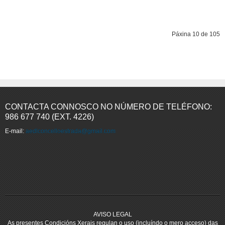
Páxina 10 de 105
Comezo
Prev
5
6
7
8
9
10
11
12
13
14
Seguinte
Fin
CONTACTA CONNOSCO NO NÚMERO DE TELÉFONO:
986 677 740 (EXT. 4226)
E-mail:
aedlconcelloestrada@gmail.com
AVISO LEGAL
As presentes Condicións Xerais regulan o uso (incluíndo o mero acceso) das