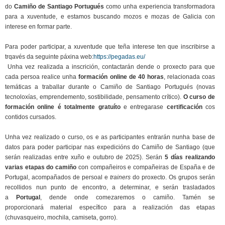
do
Camiño de Santiago Portugués
como unha experiencia transformadora
para a xuventude, e estamos buscando mozos e mozas de Galicia con
interese en formar parte.
Para poder participar, a xuventude que teña interese ten que inscribirse a
trqavés da seguinte páxina web:
https://pegadas.eu/
Unha vez realizada a inscrición, contactarán dende o proxecto para que
cada persoa realice unha
formación online de 40 horas
, relacionada coas
temáticas a traballar durante o Camiño de Santiago Portugués (novas
tecnoloxías, emprendemento, sostibilidade, pensamento crítico).
O curso de
formación online é totalmente gratuíto
e entregarase
certificación
cos
contidos cursados.
Unha vez realizado o curso, os e as participantes entrarán nunha base de
datos para poder participar nas expedicións do Camiño de Santiago (que
serán realizadas entre xuño e outubro de 2025). Serán
5 días realizando
varias etapas do camiño
con compañeiros e compañeiras de España e de
Portugal, acompañados de persoal e
trainers
do proxecto. Os grupos serán
recollidos nun punto de encontro, a determinar, e serán trasladados
a
Portugal
, dende onde comezaremos o camiño. Tamén se
proporcionará material específico para a realización das etapas
(chuvasqueiro, mochila, camiseta, gorro).